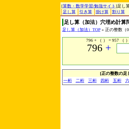
[
算数・数学学習/勉強サイト
]足し
足し算
引き算
掛け算
割り算
足し算（加法）穴埋め計算問題
足し算（加法）TOP
» 正の整数（0
796 + （ ） = 9
796
+
[正の整数の足
一桁
二桁
三桁
四桁
五桁