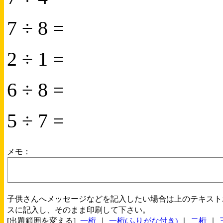
7 ÷ 8 =
2 ÷ 1 =
6 ÷ 8 =
5 ÷ 7 =
メモ：
子供さんへメッセージなどを記入したい場合は上のテキスト
スに記入し、そのまま印刷して下さい。
[出題範囲を変える]
一桁
｜
一桁(ふりがな付き)
｜
二桁
｜