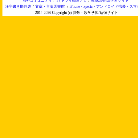
無料コミュニティ
/
TVドラマ動画ナビ
/
英単語/熟語学習サイト
漢字書き順辞典
/
文章・言葉図書館
/
iPhone・xperia・アンドロイド携帯・ス
2014-2026 Copyright (c) 算数・数学学習/勉強サイト