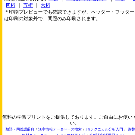
四桁
｜
五桁
｜
六桁
＊印刷プレビューでも確認できますが、ヘッダー・フッター
は印刷の対象外で、問題のみ印刷されます。
無料の学習プリントをご提供しております。ご自由にお使い
い。
類語・同義語辞典
/
漢字情報データベース検索
/
FXテクニカル分析入門
/
為替